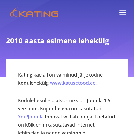
2010 aasta esimene lehekülg
Kating käe all on valminud järjekodne
kodulehekülg
www.katusetood.ee
.
Kodulehekülje platvormiks on Joomla 1.5
versioon. Kujundusena on kasutatud
You!Joomla
Innovative Lab põhja. Toetatud
on kõik enimkasutatavad interneti
lehitsejad ja nende versioonid.