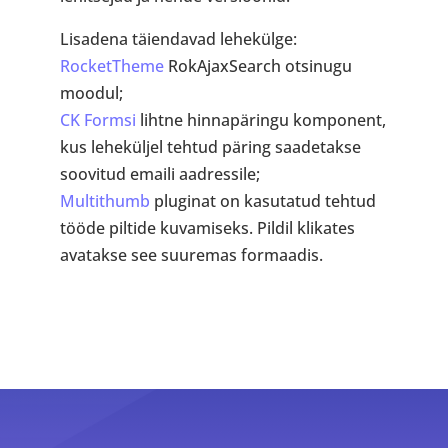
Lisadena täiendavad lehekülge:
RocketTheme
RokAjaxSearch otsinugu
moodul;
CK Formsi
lihtne hinnapäringu komponent,
kus leheküljel tehtud päring saadetakse
soovitud emaili aadressile;
Multithumb
pluginat on kasutatud tehtud
tööde piltide kuvamiseks. Pildil klikates
avatakse see suuremas formaadis.