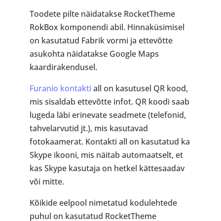
Toodete pilte näidatakse RocketTheme
RokBox komponendi abil. Hinnaküsimisel
on kasutatud Fabrik vormi ja ettevõtte
asukohta näidatakse Google Maps
kaardirakendusel.
Furanio kontakti
all on kasutusel QR kood,
mis sisaldab ettevõtte infot. QR koodi saab
lugeda läbi erinevate seadmete (telefonid,
tahvelarvutid jt.), mis kasutavad
fotokaamerat. Kontakti all on kasutatud ka
Skype ikooni, mis näitab automaatselt, et
kas Skype kasutaja on hetkel kättesaadav
või mitte.
Kõikide eelpool nimetatud kodulehtede
puhul on kasutatud RocketTheme