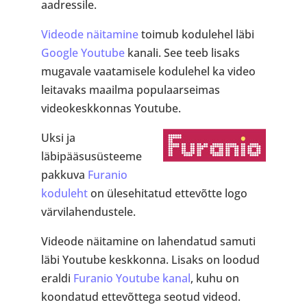
aadressile.
Videode näitamine
toimub kodulehel läbi
Google Youtube
kanali. See teeb lisaks
mugavale vaatamisele kodulehel ka video
leitavaks maailma populaarseimas
videokeskkonnas Youtube.
Uksi ja
läbipääsusüsteeme
pakkuva
Furanio
koduleht
on ülesehitatud ettevõtte logo
värvilahendustele.
Videode näitamine on lahendatud samuti
läbi Youtube keskkonna. Lisaks on loodud
eraldi
Furanio Youtube kanal
, kuhu on
koondatud ettevõttega seotud videod.