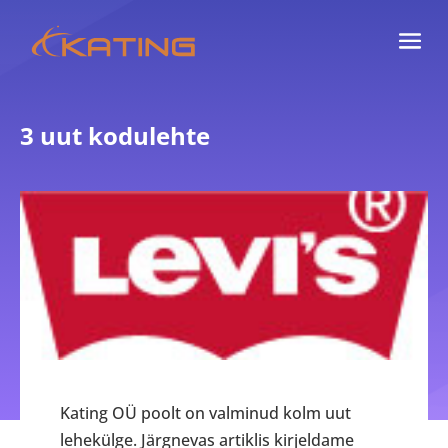
3 uut kodulehte
Kating OÜ poolt on valminud kolm uut
lehekülge. Järgnevas artiklis kirjeldame