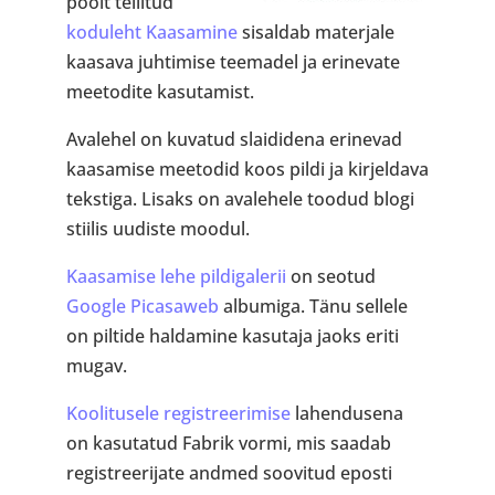
poolt tellitud
koduleht Kaasamine
sisaldab materjale
kaasava juhtimise teemadel ja erinevate
meetodite kasutamist.
Avalehel on kuvatud slaididena erinevad
kaasamise meetodid koos pildi ja kirjeldava
tekstiga. Lisaks on avalehele toodud blogi
stiilis uudiste moodul.
Kaasamise lehe pildigalerii
on seotud
Google Picasaweb
albumiga. Tänu sellele
on piltide haldamine kasutaja jaoks eriti
mugav.
Koolitusele registreerimise
lahendusena
on kasutatud Fabrik vormi, mis saadab
registreerijate andmed soovitud eposti