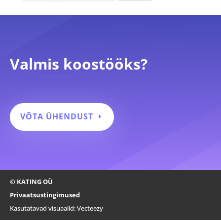
Valmis koostööks?
VÕTA ÜHENDUST
© KATING OÜ
Privaatsustingimused
Kasutatavad visuaalid:
Vecteezy