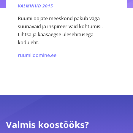
VALMINUD 2015
Ruumiloojate meeskond pakub väga
suunavaid ja inspireerivaid kohtumisi.
Lihtsa ja kaasaegse ülesehitusega
koduleht.
ruumiloomine.ee
Valmis koostööks?