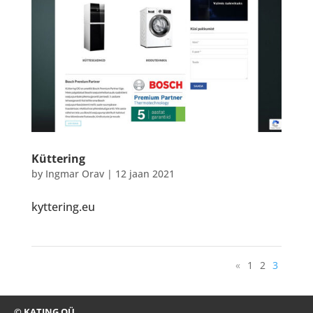
Küttering
by
Ingmar Orav
|
12 jaan 2021
kyttering.eu
«
1
2
3
© KATING OÜ