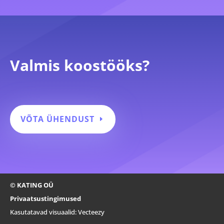
Valmis koostööks?
VÕTA ÜHENDUST
© KATING OÜ
Privaatsustingimused
Kasutatavad visuaalid:
Vecteezy