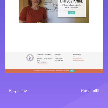
←
Hingamine
Nordprofiil
→