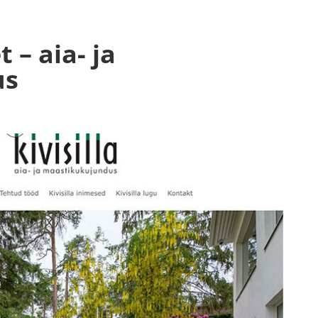
Kodulehe tegemine
Kodulehe
 – aia- ja
us