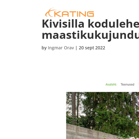
Kivisilla kodulehet
maastikukujund
by
Ingmar Orav
|
20 sept 2022