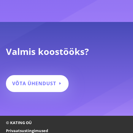
Valmis koostööks?
VÕTA ÜHENDUST
© KATING OÜ
Privaatsustingimused