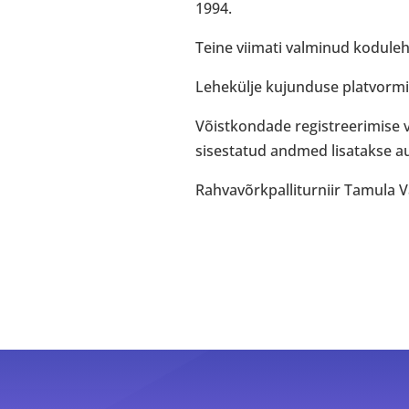
1994.
Teine viimati valminud koduleh
Lehekülje kujunduse platvorm
Võistkondade registreerimise 
sisestatud andmed lisatakse a
Rahvavõrkpalliturniir Tamula V