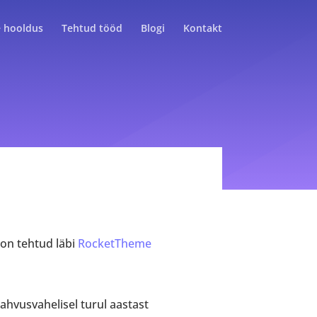
 hooldus
Tehtud tööd
Blogi
Kontakt
 on tehtud läbi
RocketTheme
rahvusvahelisel turul aastast