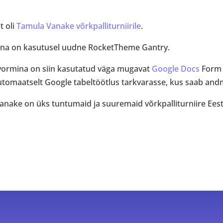
t oli
Tamula Vanake võrkpalliturniirile
.
ina on kasutusel uudne RocketTheme Gantry.
vormina on siin kasutatud väga mugavat
Google Docs
Form 
utomaatselt Google tabeltöötlus tarkvarasse, kus saab and
anake on üks tuntumaid ja suuremaid võrkpalliturniire Eestis