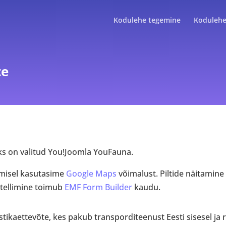
Kodulehe tegemine
Kodulehe
te
s on valitud You!Joomla YouFauna.
amisel kasutasime
Google Maps
võimalust. Piltide näitamine
tellimine toimub
EMF Form Builder
kaudu.
istikaettevõte, kes pakub transporditeenust Eesti sisesel ja 