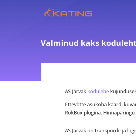
Valminud kaks koduleh
AS Järvak
kodulehe
kujundusek
Ettevõtte asukoha kaardi kuv
RokBox plugina. Hinnapäringu 
AS Järvak on transpordi- ja log