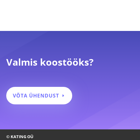
Valmis koostööks?
VÕTA ÜHENDUST
© KATING OÜ