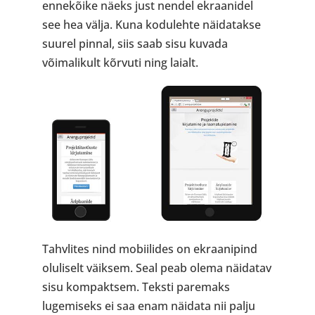
ennekõike näeks just nendel ekraanidel
see hea välja. Kuna kodulehte näidatakse
suurel pinnal, siis saab sisu kuvada
võimalikult kõrvuti ning laialt.
Tahvlites nind mobiilides on ekraanipind
oluliselt väiksem. Seal peab olema näidatav
sisu kompaktsem. Teksti paremaks
lugemiseks ei saa enam näidata nii palju