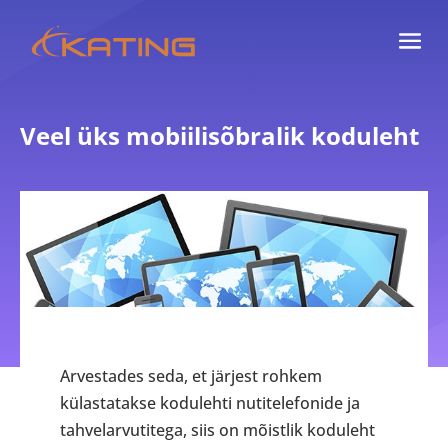
Veel üks mobiilisõbralik koduleht
Arvestades seda, et järjest rohkem
külastatakse kodulehti nutitelefonide ja
tahvelarvutitega, siis on mõistlik koduleht