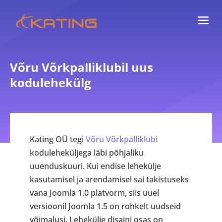
Võru Võrkpalliklubil uus
kodulehekülg
Kating OÜ tegi
Võru Võrkpalliklubi
koduleheküljega läbi põhjaliku
uuenduskuuri. Kui endise lehekülje
kasutamisel ja arendamisel sai takistuseks
vana Joomla 1.0 platvorm, siis uuel
versioonil Joomla 1.5 on rohkelt uudseid
võimalusi. Lehekülje disaini osas on