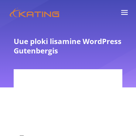
Uue ploki lisamine WordPress
Gutenbergis