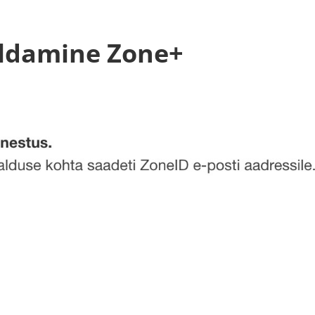
Kodulehe tegemine
Kodulehe
aldamine Zone+