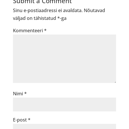
Submit a Comment
Sinu e-postiaadressi ei avaldata.
Nõutavad
väljad on tähistatud
*
-ga
Kommenteeri
*
Nimi
*
E-post
*