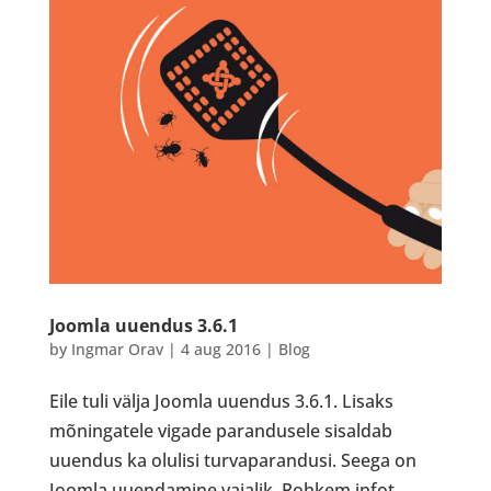
Joomla uuendus 3.6.1
by
Ingmar Orav
|
4 aug 2016
|
Blog
Eile tuli välja Joomla uuendus 3.6.1. Lisaks
mõningatele vigade parandusele sisaldab
uuendus ka olulisi turvaparandusi. Seega on
Joomla uuendamine vajalik. Rohkem infot