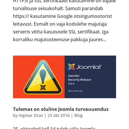
HTTPSi ja SSL sertifikaadi kasutamine on vajalik
turvalisuse seisukohalt. Samuti parandab
https:// kasutamine Google otsingumootorist
leitavust. Esmalt on vaja kodulehe majutaja
serveris võtta kasutusele SSL sertifikaat. Iga
korraliku majutusteenuse pakkuja juures...
Tulemas on oluline Joomla turvauuendus
by
Ingmar Orav
|
23 okt 2016
|
Blog