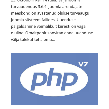
25. oktoobril kell 14 tuleb välja Joomla
turvauuendus 3.6.4. Joomla arendajate
meeskond on avastanud olulise turvaaugu
Joomla süsteemifailides. Uuenduse
paigaldamine võimalikult kiiresti on väga
oluline. Omaltpoolt soovitan enne uuenduse
välja tulekut teha oma...