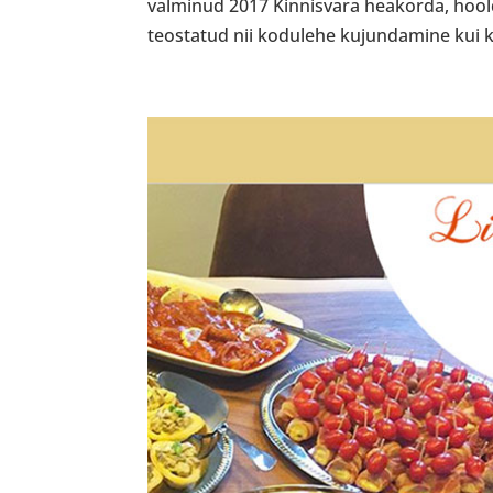
valminud 2017 Kinnisvara heakorda, hoold
teostatud nii kodulehe kujundamine kui 