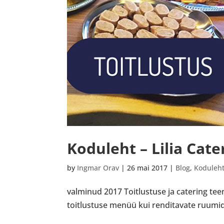
Koduleht – Lilia Cate
by
Ingmar Orav
|
26 mai 2017
|
Blog
,
Koduleh
valminud 2017 Toitlustuse ja catering tee
toitlustuse menüü kui renditavate ruumide i