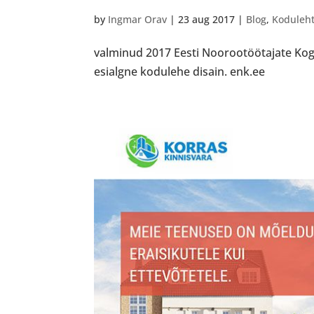
by
Ingmar Orav
|
23 aug 2017
|
Blog
,
Koduleh
valminud 2017 Eesti Noorootöötajate Kog
esialgne kodulehe disain. enk.ee