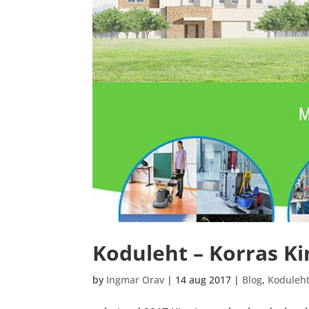
Koduleht – Korras Ki
by
Ingmar Orav
|
14 aug 2017
|
Blog
,
Koduleh