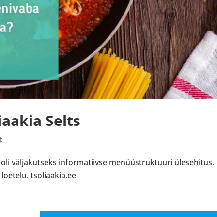
iaakia Selts
t
 oli väljakutseks informatiivse menüüstruktuuri ülesehitus.
loetelu. tsoliaakia.ee