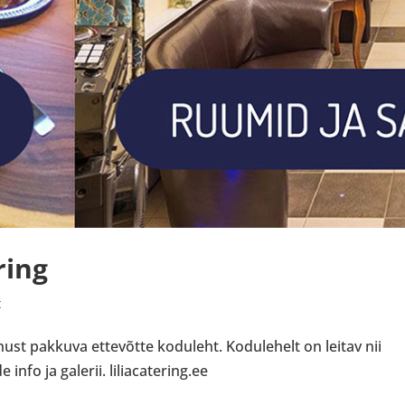
ring
t
nust pakkuva ettevõtte koduleht. Kodulehelt on leitav nii
nfo ja galerii. liliacatering.ee