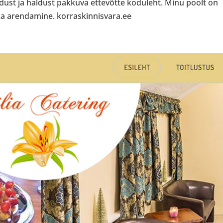
ust ja haldust pakkuva ettevõtte koduleht. Minu poolt on
ka arendamine. korraskinnisvara.ee