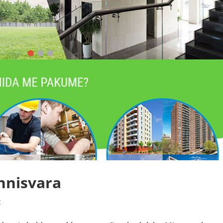
nnisvara
t