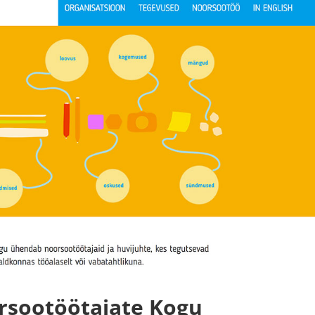
orsootöötajate Kogu