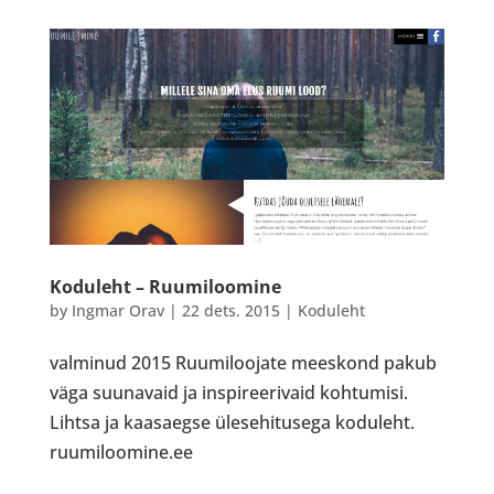
Koduleht – Ruumiloomine
by
Ingmar Orav
|
22 dets. 2015
|
Koduleht
valminud 2015 Ruumiloojate meeskond pakub
väga suunavaid ja inspireerivaid kohtumisi.
Lihtsa ja kaasaegse ülesehitusega koduleht.
ruumiloomine.ee