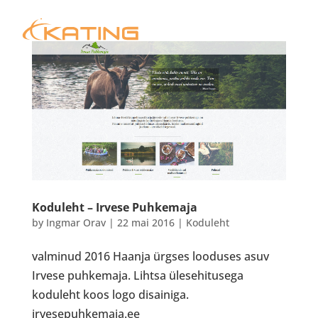
Koduleht – Irvese Puhkemaja
by
Ingmar Orav
|
22 mai 2016
|
Koduleht
valminud 2016 Haanja ürgses looduses asuv
Irvese puhkemaja. Lihtsa ülesehitusega
koduleht koos logo disainiga.
irvesepuhkemaja.ee