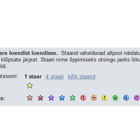
Kodulehe tegemine
Kodulehe